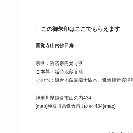
この御朱印はここでもらえます
圓覚寺山内佛日庵
宗派：臨済宗円覚寺派
ご本尊：延命地蔵菩薩
その他：鎌倉地蔵霊場十四番、鎌倉観音霊場
神奈川県鎌倉市山の内434
[map]神奈川県鎌倉市山の内434[/map]