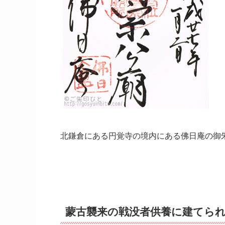
北鎌倉にある円覚寺の境内にある佛日庵の御
蒙古襲来の戦没者供養に建てら