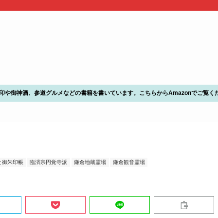
朱印や御神酒、参道グルメなどの書籍を書いています。こちらからAmazonでご覧く
と御朱印帳
臨済宗円覚寺派
鎌倉地蔵霊場
鎌倉観音霊場