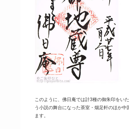
このように、佛日庵では計3種の御朱印をい
う小説の舞台になった茶室・烟足軒のほか中
ます。