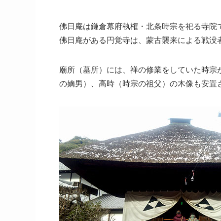
佛日庵は鎌倉幕府執権・北条時宗を祀る寺院
佛日庵がある円覚寺は、蒙古襲来による戦没
廟所（墓所）には、禅の修業をしていた時宗
の嫡男）、高時（時宗の祖父）の木像も安置