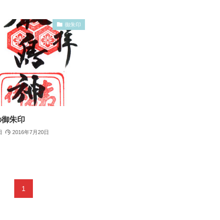
御朱印
の御朱印
日
2016年7月20日
1