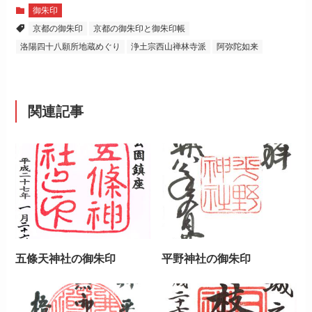
御朱印
京都の御朱印
京都の御朱印と御朱印帳
洛陽四十八願所地蔵めぐり
浄土宗西山禅林寺派
阿弥陀如来
関連記事
五條天神社の御朱印
平野神社の御朱印