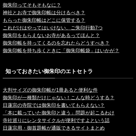
御朱印ってそもそもなに？
神社とお寺で御朱印帳は分けるべき？
もらった御朱印帳はどこに保管する？
これだけはやってはいけない、ご朱印行動7つ
御朱印をもらえないお寺があるってほんと？
御朱印帳を持ってくるのを忘れたらどうすべき？
御朱印帳を持ち歩くときに「御朱印帳袋」はいかが？
知っておきたい御朱印のエトセトラ
大判サイズの御朱印帳が1冊あると便利な件
御朱印が一種類だけじゃない！こんな時どうする？
日蓮宗の寺院では御朱印を書いてもらえない？
「本に載っていた御朱印と違う」問題が起こるわけ
寺社巡りにレンタサイクルが便利ですよという話
日蓮宗用・御首題帳が通販できるサイトまとめ