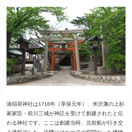
湊稲荷神社は1716年（享保元年）、米沢藩の上杉
家家臣・前川三城が神託を受けて創建されたと伝
わる神社です。ここは創建当時、北前船が行き交