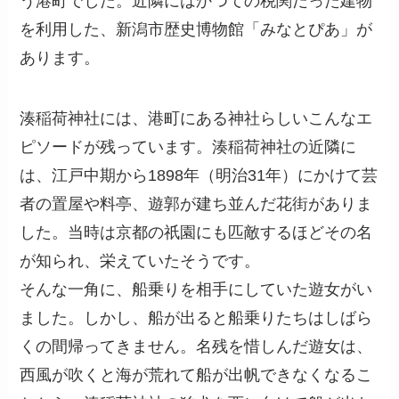
う港町でした。近隣にはかつての税関だった建物
を利用した、新潟市歴史博物館「みなとぴあ」が
あります。
湊稲荷神社には、港町にある神社らしいこんなエ
ピソードが残っています。湊稲荷神社の近隣に
は、江戸中期から1898年（明治31年）にかけて芸
者の置屋や料亭、遊郭が建ち並んだ花街がありま
した。当時は京都の祇園にも匹敵するほどその名
が知られ、栄えていたそうです。
そんな一角に、船乗りを相手にしていた遊女がい
ました。しかし、船が出ると船乗りたちはしばら
くの間帰ってきません。名残を惜しんだ遊女は、
西風が吹くと海が荒れて船が出帆できなくなるこ