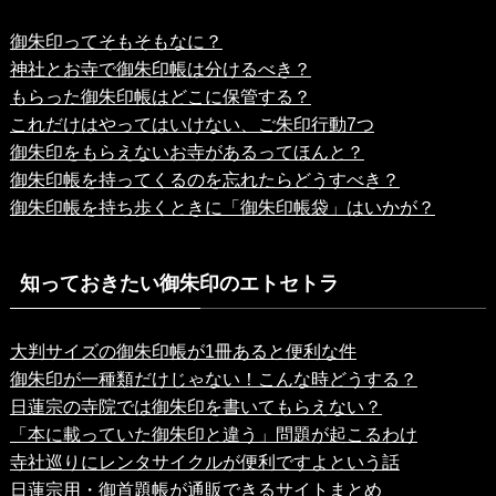
御朱印ってそもそもなに？
神社とお寺で御朱印帳は分けるべき？
もらった御朱印帳はどこに保管する？
これだけはやってはいけない、ご朱印行動7つ
御朱印をもらえないお寺があるってほんと？
御朱印帳を持ってくるのを忘れたらどうすべき？
御朱印帳を持ち歩くときに「御朱印帳袋」はいかが？
知っておきたい御朱印のエトセトラ
大判サイズの御朱印帳が1冊あると便利な件
御朱印が一種類だけじゃない！こんな時どうする？
日蓮宗の寺院では御朱印を書いてもらえない？
「本に載っていた御朱印と違う」問題が起こるわけ
寺社巡りにレンタサイクルが便利ですよという話
日蓮宗用・御首題帳が通販できるサイトまとめ