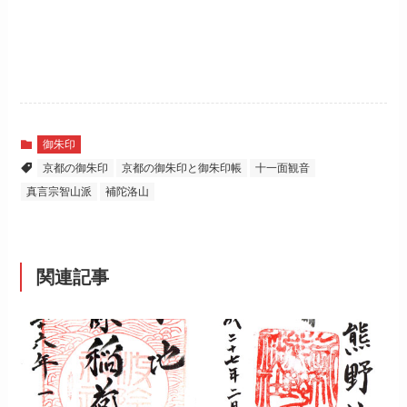
御朱印
京都の御朱印
京都の御朱印と御朱印帳
十一面観音
真言宗智山派
補陀洛山
関連記事