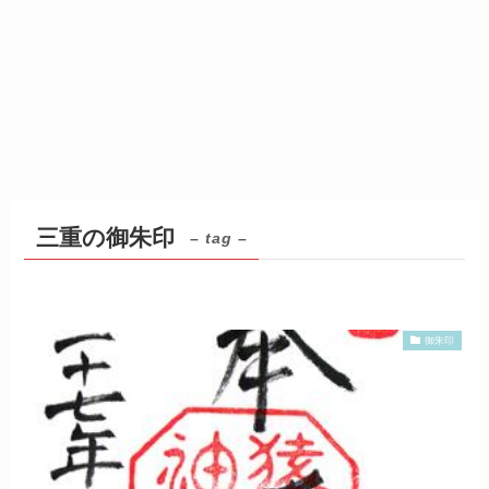
三重の御朱印
– tag –
御朱印