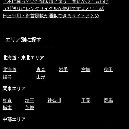
「本に載っていた御朱印と違う」問題が起こるわけ
寺社巡りにレンタサイクルが便利ですよという話
日蓮宗用・御首題帳が通販できるサイトまとめ
エリア別に探す
北海道・東北エリア
北海道
青森
岩手
宮城
秋田
福島
山形
関東エリア
東京
埼玉
神奈川
千葉
群馬
栃木
茨城
中部エリア