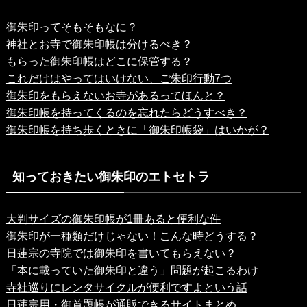
御朱印ってそもそもなに？
神社とお寺で御朱印帳は分けるべき？
もらった御朱印帳はどこに保管する？
これだけはやってはいけない、ご朱印行動7つ
御朱印をもらえないお寺があるってほんと？
御朱印帳を持ってくるのを忘れたらどうすべき？
御朱印帳を持ち歩くときに「御朱印帳袋」はいかが？
知っておきたい御朱印のエトセトラ
大判サイズの御朱印帳が1冊あると便利な件
御朱印が一種類だけじゃない！こんな時どうする？
日蓮宗の寺院では御朱印を書いてもらえない？
「本に載っていた御朱印と違う」問題が起こるわけ
寺社巡りにレンタサイクルが便利ですよという話
日蓮宗用・御首題帳が通販できるサイトまとめ