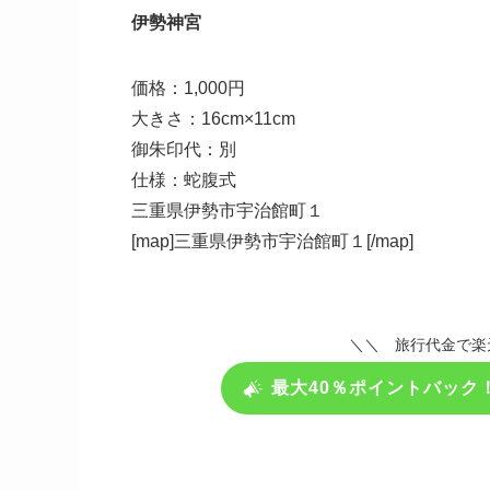
伊勢神宮
価格：1,000円
大きさ：16cm×11cm
御朱印代：別
仕様：蛇腹式
三重県伊勢市宇治館町１
[map]三重県伊勢市宇治館町１[/map]
＼＼ 旅行代金で楽
最大40％ポイントバック