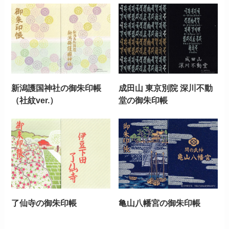
新潟護国神社の御朱印帳
成田山 東京別院 深川不動
（社紋ver.）
堂の御朱印帳
了仙寺の御朱印帳
亀山八幡宮の御朱印帳