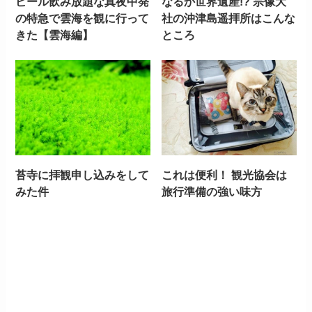
ビール飲み放題な真夜中発
なるか世界遺産!? 宗像大
の特急で雲海を観に行って
社の沖津島遥拝所はこんな
きた【雲海編】
ところ
苔寺に拝観申し込みをして
これは便利！ 観光協会は
みた件
旅行準備の強い味方