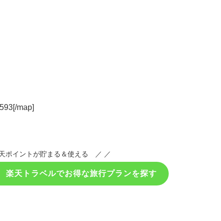
[/map]
天ポイントが貯まる＆使える ／ ／
！ 楽天トラベルでお得な旅行プランを探す