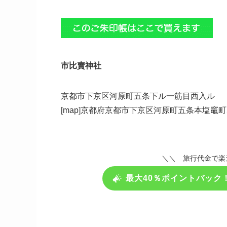
市比賣神社
京都市下京区河原町五条下ル一筋目西入ル
[map]京都府京都市下京区河原町五条本塩竈町593
＼＼ 旅行代金で楽
最大40％ポイントバック