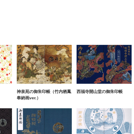
神泉苑の御朱印帳（竹内栖鳳
西福寺開山堂の御朱印帳
奉納画ver.）