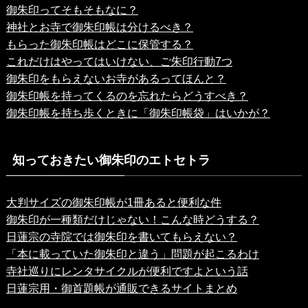
御朱印ってそもそもなに？
神社とお寺で御朱印帳は分けるべき？
もらった御朱印帳はどこに保管する？
これだけはやってはいけない、ご朱印行動7つ
御朱印をもらえないお寺があるってほんと？
御朱印帳を持ってくるのを忘れたらどうすべき？
御朱印帳を持ち歩くときに「御朱印帳袋」はいかが？
知っておきたい御朱印のエトセトラ
大判サイズの御朱印帳が1冊あると便利な件
御朱印が一種類だけじゃない！こんな時どうする？
日蓮宗の寺院では御朱印を書いてもらえない？
「本に載っていた御朱印と違う」問題が起こるわけ
寺社巡りにレンタサイクルが便利ですよという話
日蓮宗用・御首題帳が通販できるサイトまとめ