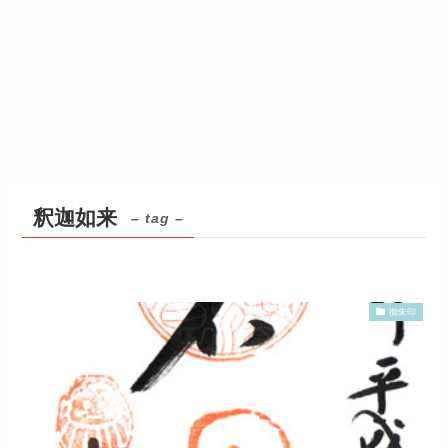
釈迦如来
– tag –
御朱印