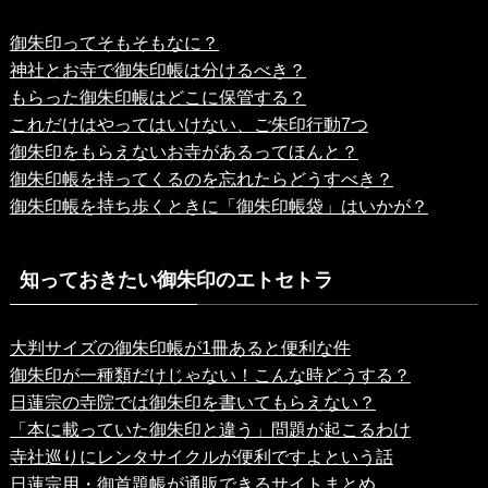
御朱印ってそもそもなに？
神社とお寺で御朱印帳は分けるべき？
もらった御朱印帳はどこに保管する？
これだけはやってはいけない、ご朱印行動7つ
御朱印をもらえないお寺があるってほんと？
御朱印帳を持ってくるのを忘れたらどうすべき？
御朱印帳を持ち歩くときに「御朱印帳袋」はいかが？
知っておきたい御朱印のエトセトラ
大判サイズの御朱印帳が1冊あると便利な件
御朱印が一種類だけじゃない！こんな時どうする？
日蓮宗の寺院では御朱印を書いてもらえない？
「本に載っていた御朱印と違う」問題が起こるわけ
寺社巡りにレンタサイクルが便利ですよという話
日蓮宗用・御首題帳が通販できるサイトまとめ