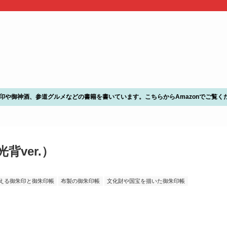
朱印や御神酒、参道グルメなどの書籍を書いています。こちらからAmazonでご覧く
ver.）
える御朱印と御朱印帳
布製の御朱印帳
文化財や国宝を描いた御朱印帳