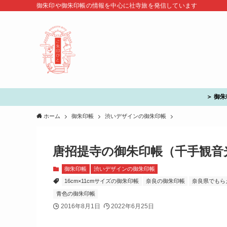
御朱印や御朱印帳の情報を中心に社寺旅を発信しています
＞ 御
ホーム
御朱印帳
渋いデザインの御朱印帳
唐招提寺の御朱印帳（千手観音光背
御朱印帳
渋いデザインの御朱印帳
16cm×11cmサイズの御朱印帳
奈良の御朱印帳
奈良県でもら
青色の御朱印帳
2016年8月1日
2022年6月25日