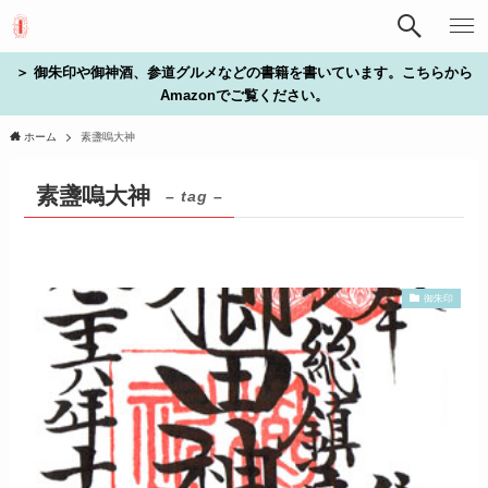
＞ 御朱印や御神酒、参道グルメなどの書籍を書いています。こちらから
Amazonでご覧ください。
ホーム
素盞嗚大神
素盞嗚大神
– tag –
御朱印