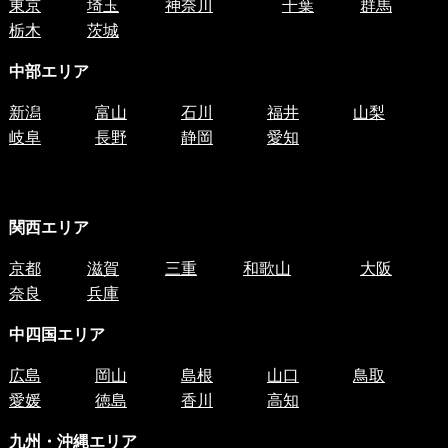
東京
埼玉
神奈川
千葉
群馬
栃木
茨城
中部エリア
新潟
富山
石川
福井
山梨
岐阜
長野
静岡
愛知
関西エリア
京都
滋賀
三重
和歌山
大阪
奈良
兵庫
中四国
エリア
広島
岡山
島根
山口
鳥取
愛媛
徳島
香川
高知
九州・沖縄エリア