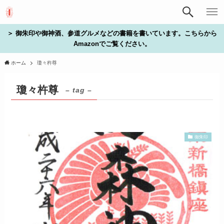
＞ 御朱印や御神酒、参道グルメなどの書籍を書いています。こちらから
Amazonでご覧ください。
ホーム
瓊々杵尊
瓊々杵尊
– tag –
御朱印