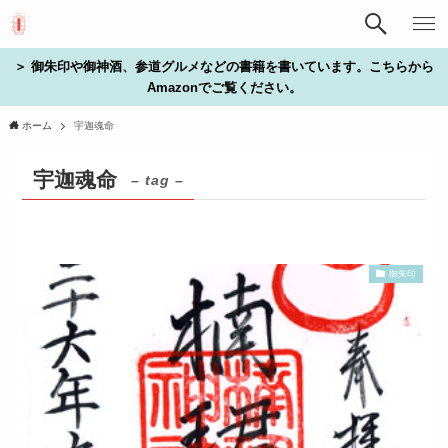
＞ 御朱印や御神酒、参道グルメなどの書籍を書いています。こちらから
Amazonでご覧ください。
ホーム
宇迦魂命
宇迦魂命
– tag –
御朱印