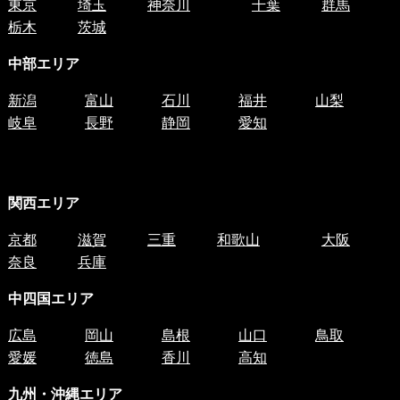
東京
埼玉
神奈川
千葉
群馬
栃木
茨城
中部エリア
新潟
富山
石川
福井
山梨
岐阜
長野
静岡
愛知
関西エリア
京都
滋賀
三重
和歌山
大阪
奈良
兵庫
中四国
エリア
広島
岡山
島根
山口
鳥取
愛媛
徳島
香川
高知
九州・沖縄エリア